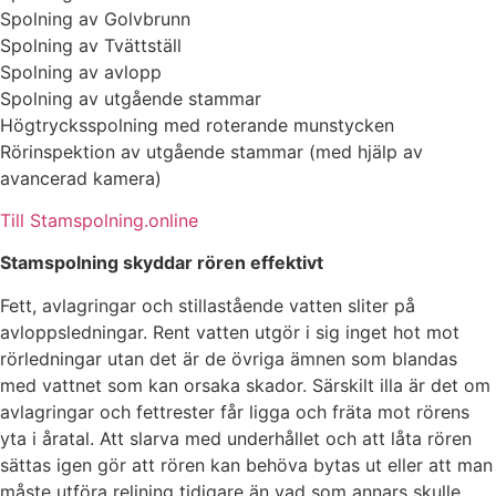
Spolning av Golvbrunn
Spolning av Tvättställ
Spolning av avlopp
Spolning av utgående stammar
Högtrycksspolning med roterande munstycken
Rörinspektion av utgående stam​mar (med hjälp av
avancerad kamera)
Till Stamspolning.online
Stamspolning skyddar rören effektivt
Fett, avlagringar och stillastående vatten sliter på
avloppsledningar. Rent vatten utgör i sig inget hot mot
rörledningar utan det är de övriga ämnen som blandas
med vattnet som kan orsaka skador. Särskilt illa är det om
avlagringar och fettrester får ligga och fräta mot rörens
yta i åratal. Att slarva med underhållet och att låta rören
sättas igen gör att rören kan behöva bytas ut eller att man
måste utföra relining tidigare än vad som annars skulle