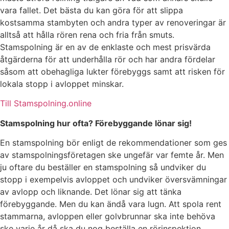
vara fallet. Det bästa du kan göra för att slippa
kostsamma stambyten och andra typer av renoveringar är
alltså att hålla rören rena och fria från smuts.
Stamspolning är en av de enklaste och mest prisvärda
åtgärderna för att underhålla rör och har andra fördelar
såsom att obehagliga lukter förebyggs samt att risken för
lokala stopp i avloppet minskar.
Till Stamspolning.online
Stamspolning hur ofta? Förebyggande lönar sig!
En stamspolning bör enligt de rekommendationer som ges
av stamspolningsföretagen ske ungefär var femte år. Men
ju oftare du beställer en stamspolning så undviker du
stopp i exempelvis avloppet och undviker översvämningar
av avlopp och liknande. Det lönar sig att tänka
förebyggande. Men du kan ändå vara lugn. Att spola rent
stammarna, avloppen eller golvbrunnar ska inte behöva
ske varje år då ska du nog beställa en rörinspektion