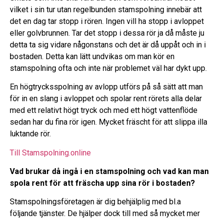
vilket i sin tur utan regelbunden stamspolning innebär att
det en dag tar stopp i rören. Ingen vill ha stopp i avloppet
eller golvbrunnen. Tar det stopp i dessa rör ja då måste ju
detta ta sig vidare någonstans och det är då uppåt och in i
bostaden. Detta kan lätt undvikas om man kör en
stamspolning ofta och inte när problemet väl har dykt upp.
En högtrycksspolning av avlopp utförs på så sätt att man
för in en slang i avloppet och spolar rent rörets alla delar
med ett relativt högt tryck och med ett högt vattenflöde
sedan har du fina rör igen. Mycket fräscht för att slippa illa
luktande rör.
Till Stamspolning.online
Vad brukar då ingå i en stamspolning och vad kan man
spola rent för att fräscha upp sina rör i bostaden?
Stamspolningsföretagen är dig behjälplig med bl.a
följande tjänster. De hjälper dock till med så mycket mer