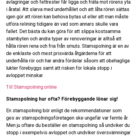
avlagringar och fettrester får ligga och fräta mot rörens yta
i åratal. Att slarva med underhållet och att låta rören sättas
igen gör att rören kan behöva bytas ut eller att man måste
utföra relining tidigare än vad som annars skulle vara
fallet. Det bästa du kan göra för att slippa kostsamma
stambyten och andra typer av renoveringar är alltså att
hålla rören rena och fria från smuts. Stamspolning är en av
de enklaste och mest prisvärda åtgärderna för att
underhålla rör och har andra fördelar såsom att obehagliga
lukter förebyggs samt att risken för lokala stopp i
avloppet minskar.
Till Stamspolning.online
Stamspolning hur ofta? Förebyggande lönar sig!
En stamspolning bör enligt de rekommendationer som
ges av stamspolningsföretagen ske ungefär var femte år.
Men ju oftare du beställer en stamspolning så undviker du
stopp i exempelvis avloppet och undviker översvämningar