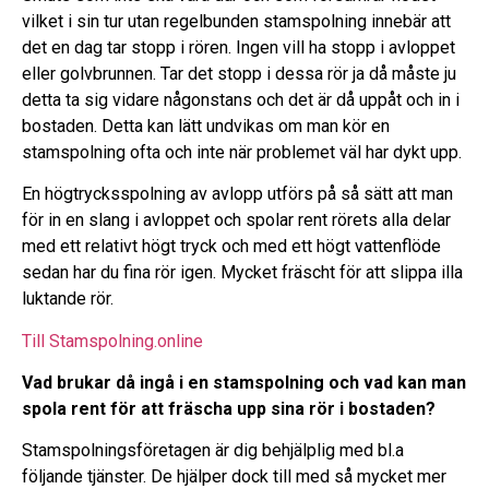
vilket i sin tur utan regelbunden stamspolning innebär att
det en dag tar stopp i rören. Ingen vill ha stopp i avloppet
eller golvbrunnen. Tar det stopp i dessa rör ja då måste ju
detta ta sig vidare någonstans och det är då uppåt och in i
bostaden. Detta kan lätt undvikas om man kör en
stamspolning ofta och inte när problemet väl har dykt upp.
En högtrycksspolning av avlopp utförs på så sätt att man
för in en slang i avloppet och spolar rent rörets alla delar
med ett relativt högt tryck och med ett högt vattenflöde
sedan har du fina rör igen. Mycket fräscht för att slippa illa
luktande rör.
Till Stamspolning.online
Vad brukar då ingå i en stamspolning och vad kan man
spola rent för att fräscha upp sina rör i bostaden?
Stamspolningsföretagen är dig behjälplig med bl.a
följande tjänster. De hjälper dock till med så mycket mer