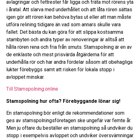
avlagringar och fettrester får ligga och fräta mot rörens yta
i åratal. Att slarva med underhållet och att låta rören sättas
igen gör att rören kan behöva bytas ut eller att man måste
utföra relining tidigare än vad som annars skulle vara
fallet. Det bästa du kan göra för att slippa kostsamma
stambyten och andra typer av renoveringar är alltså att
hålla rören rena och fria från smuts. Stamspolning är en av
de enklaste och mest prisvärda åtgärderna för att
underhålla rör och har andra fördelar såsom att obehagliga
lukter förebyggs samt att risken för lokala stopp i
avloppet minskar.
Till Stamspolning.online
Stamspolning hur ofta? Förebyggande lönar sig!
En stamspolning bör enligt de rekommendationer som
ges av stamspolningsföretagen ske ungefär var femte år.
Men ju oftare du beställer en stamspolning så undviker du
stopp i exempelvis avloppet och undviker översvämningar