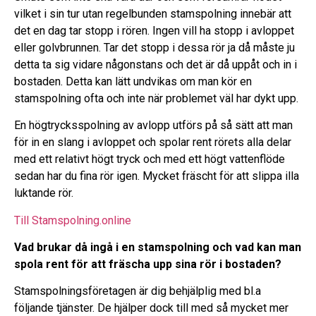
vilket i sin tur utan regelbunden stamspolning innebär att
det en dag tar stopp i rören. Ingen vill ha stopp i avloppet
eller golvbrunnen. Tar det stopp i dessa rör ja då måste ju
detta ta sig vidare någonstans och det är då uppåt och in i
bostaden. Detta kan lätt undvikas om man kör en
stamspolning ofta och inte när problemet väl har dykt upp.
En högtrycksspolning av avlopp utförs på så sätt att man
för in en slang i avloppet och spolar rent rörets alla delar
med ett relativt högt tryck och med ett högt vattenflöde
sedan har du fina rör igen. Mycket fräscht för att slippa illa
luktande rör.
Till Stamspolning.online
Vad brukar då ingå i en stamspolning och vad kan man
spola rent för att fräscha upp sina rör i bostaden?
Stamspolningsföretagen är dig behjälplig med bl.a
följande tjänster. De hjälper dock till med så mycket mer