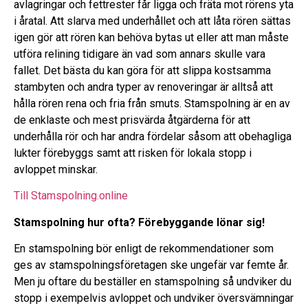
avlagringar och fettrester får ligga och fräta mot rörens yta
i åratal. Att slarva med underhållet och att låta rören sättas
igen gör att rören kan behöva bytas ut eller att man måste
utföra relining tidigare än vad som annars skulle vara
fallet. Det bästa du kan göra för att slippa kostsamma
stambyten och andra typer av renoveringar är alltså att
hålla rören rena och fria från smuts. Stamspolning är en av
de enklaste och mest prisvärda åtgärderna för att
underhålla rör och har andra fördelar såsom att obehagliga
lukter förebyggs samt att risken för lokala stopp i
avloppet minskar.
Till Stamspolning.online
Stamspolning hur ofta? Förebyggande lönar sig!
En stamspolning bör enligt de rekommendationer som
ges av stamspolningsföretagen ske ungefär var femte år.
Men ju oftare du beställer en stamspolning så undviker du
stopp i exempelvis avloppet och undviker översvämningar