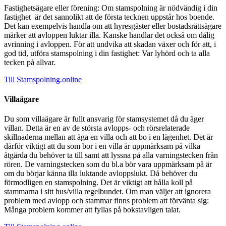
Fastighetsägare eller förening: Om stamspolning är nödvändig i din
fastighet är det sannolikt att de första tecknen uppstår hos boende.
Det kan exempelvis handla om att hyresgäster eller bostadsrättsägare
märker att avloppen luktar illa. Kanske handlar det också om dålig
avrinning i avloppen. För att undvika att skadan växer och för att, i
god tid, utföra stamspolning i din fastighet: Var lyhörd och ta alla
tecken på allvar.
Till Stamspolning.online
Villaägare
Du som villaägare är fullt ansvarig för stamsystemet då du äger
villan. Detta är en av de största avlopps- och rörsrelaterade
skillnaderna mellan att äga en villa och att bo i en lägenhet. Det är
därför viktigt att du som bor i en villa är uppmärksam på vilka
åtgärda du behöver ta till samt att lyssna på alla varningstecken från
rören. De varningstecken som du bl.a bör vara uppmärksam på är
om du börjar känna illa luktande avloppslukt. Då behöver du
förmodligen en stamspolning. Det är viktigt att hålla koll på
stammarna i sitt hus/villa regelbundet. Om man väljer att ignorera
problem med avlopp och stammar finns problem att förvänta sig:
Många problem kommer att fyllas på bokstavligen talat.