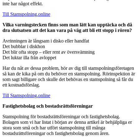
inte har något effekt.
Till Stamspolning.online
Vilka varningstecken finns som man lätt kan upptäcka och då
dra slutsatsen att det kan vara på väg att bli ett stopp i rören?
Avrinningen är långsam i disko eller handfat
Det bubblar i diskhon
Det blir ofta stopp – eller rent av översvämning
Det luktar illa från avloppet
Har du nåt av dessa problem, hör av dig till stamspolningsföretagen
så kan de kika på om du behöver en stamspolning. Rörinspektion är
som sagt billigare och skulle det behövas en stamspolning så får du
ett kostnadsförslag.
Till Stamspolning.online
Fastighetsbolag och bostadsrättsföreningar
Stamspolning för bostadsrättsföreningar och fastighetsbolag.
Bolagen som vi har listat i början av denna artikel är behjälpliga er
stora som små och har utfört stamspolning till många
bostadsrättsföreningar och fastighetsbolag genom åren.