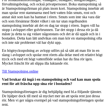
förvaltningsbolag, och också privatpersoner. Boka stamspolning så
är Stamspolningsfirman på plats inom kort. Stamspolning innebär att
man spolar rent stammarna med hett vatten från smuts, rost och
annat skit som kan ha hamnat i rören. Smuts som inte ska vara där
och som försämrar flödet vilket i sin tur utan regelbunden
stamspolning innebär att det en dag tar stopp i rören. Ingen vill ha
stopp i avloppet eller golvbrunnen. Tar det stopp i dessa rör ja då
måste ju detta ta sig vidare någonstans och det är då uppåt och in i
bostaden. Detta kan lätt undvikas om man kör en stamspolning ofta
och inte när problemet väl har dykt upp.
En högtrycksspolning av avlopp utförs på så sätt att man för in en
slang i avloppet och spolar rent rörets alla delar med ett relativt högt
tryck och med ett högt vattenflöde sedan har du fina rör igen.
Mycket fräscht för att slippa illa luktande rör.
Till Stamspolning.online
Vad brukar då ingå i en stamspolning och vad kan man spola
rent för att fräscha upp sina rör i bostaden?
Stamspolningsföretagen är dig behjälplig med bl.a följande tjänster.
De hjälper dock till med så mycket mer än att spola rent just dessa
rör. Men vi ger några exempel på vad stamspolningsföretagen spolar
rent.