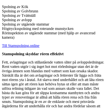
Spolning av Kök
Spolning av Golvbrunn
Spolning av Tvättställ
Spolning av avlopp
Spolning av utgående stammar
Högtrycksspolning med roterande munstycken
Rörinspektion av utgående stam​mar (med hjälp av avancerad
kamera)
Till Stamspolning.online
Stamspolning skyddar rören effektivt
Fett, avlagringar och stillastående vatten sliter på avloppsledningar.
Rent vatten utgör i sig inget hot mot rörledningar utan det är de
övriga ämnen som blandas med vattnet som kan orsaka skador.
Särskilt illa är det om avlagringar och fettrester får ligga och fräta
mot rörens yta i åratal. Att slarva med underhållet och att låta rören
sättas igen gör att rören kan behöva bytas ut eller att man måste
utföra relining tidigare än vad som annars skulle vara fallet. Det
bästa du kan göra för att slippa kostsamma stambyten och andra
typer av renoveringar är alltså att hålla rören rena och fria från
smuts. Stamspolning är en av de enklaste och mest prisvärda
åtgärderna för att underhålla rör och har andra fördelar såsom att