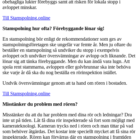
obehagliga lukter förebyggs samt att risken för lokala stopp i
avloppet minskar.
Till Stamspolning.online
Stamspolning hur ofta? Förebyggande lönar sig!
En stamspolning bör enligt de rekommendationer som ges av
stamspolningsföretagen ske ungefär var femte år. Men ju oftare du
beställer en stamspolning så undviker du stopp i exempelvis
avloppet och undviker översvämningar av avlopp och liknande. Det
lönar sig att tänka förebyggande. Men du kan ändå vara lugn. Att
spola rent stammarna, avloppen eller golvbrunnar ska inte behöva
ske varje år då ska du nog beställa en rörinspektion istället.
Undvik översvämningar genom att ta hand om rören i bostaden.
Till Stamspolning.online
Misstänker du problem med rören?
Misstänker du att du har problem med dina rör och ledningar? Dra
inte ut på tiden. Låt få dina rör inspekterade så fort som möjligt med
kamerateknologi. Kameran trycks ned i rören och man tittar på vad
som behöver åtgärdas. Det kostar inte speciellt mycket att få sina rör
inspekterade. Rören kan förvärras där en stamspolning i framtiden