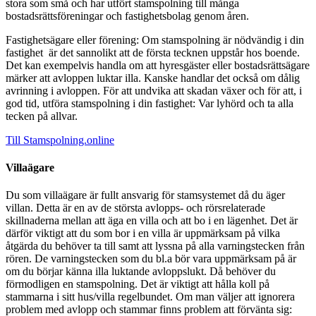
stora som små och har utfört stamspolning till många
bostadsrättsföreningar och fastighetsbolag genom åren.
Fastighetsägare eller förening: Om stamspolning är nödvändig i din
fastighet är det sannolikt att de första tecknen uppstår hos boende.
Det kan exempelvis handla om att hyresgäster eller bostadsrättsägare
märker att avloppen luktar illa. Kanske handlar det också om dålig
avrinning i avloppen. För att undvika att skadan växer och för att, i
god tid, utföra stamspolning i din fastighet: Var lyhörd och ta alla
tecken på allvar.
Till Stamspolning.online
Villaägare
Du som villaägare är fullt ansvarig för stamsystemet då du äger
villan. Detta är en av de största avlopps- och rörsrelaterade
skillnaderna mellan att äga en villa och att bo i en lägenhet. Det är
därför viktigt att du som bor i en villa är uppmärksam på vilka
åtgärda du behöver ta till samt att lyssna på alla varningstecken från
rören. De varningstecken som du bl.a bör vara uppmärksam på är
om du börjar känna illa luktande avloppslukt. Då behöver du
förmodligen en stamspolning. Det är viktigt att hålla koll på
stammarna i sitt hus/villa regelbundet. Om man väljer att ignorera
problem med avlopp och stammar finns problem att förvänta sig: