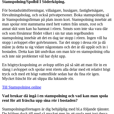
Stamspolning/Spolbil I Söderköping.
För bostadsrättsföreningar, villaägare, husägare, fastighetsägare,
förvaltningsbolag, och också privatpersoner. Boka stamspolning så
är Stamspolningsfirman på plats inom kort. Stamspolning innebär att
man spolar rent stammarna med hett vatten från smuts, rost och
annat skit som kan ha hamnat i rören. Smuts som inte ska vara där
och som försämrar flödet vilket i sin tur utan regelbunden
stamspolning innebär att det en dag tar stopp i rören. Ingen vill ha
stopp i avloppet eller golvbrunnen. Tar det stopp i dessa rör ja då
måste ju detta ta sig vidare någonstans och det är då uppåt och in i
bostaden. Detta kan lätt undvikas om man kör en stamspolning ofta
och inte när problemet väl har dykt upp.
En högtrycksspolning av avlopp utförs på så sätt att man för in en
slang i avloppet och spolar rent rörets alla delar med ett relativt högt
tryck och med ett högt vattenflöde sedan har du fina rör igen.
Mycket fräscht för att slippa illa luktande rör.
Till Stamspolning.online
Vad brukar då ingå i en stamspolning och vad kan man spola
rent för att fräscha upp sina rör i bostaden?
Stamspolningsföretagen är dig behjälplig med bl.a följande tjänster.
De hjälper dock till med så mycket mer än att spola rent just dessa