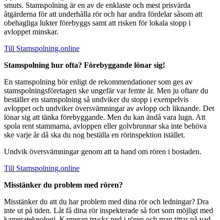
smuts. Stamspolning är en av de enklaste och mest prisvärda
åtgärderna för att underhålla rör och har andra fördelar såsom att
obehagliga lukter förebyggs samt att risken för lokala stopp i
avloppet minskar.
Till Stamspolning.online
Stamspolning hur ofta? Förebyggande lönar sig!
En stamspolning bör enligt de rekommendationer som ges av
stamspolningsföretagen ske ungefär var femte år. Men ju oftare du
beställer en stamspolning så undviker du stopp i exempelvis
avloppet och undviker översvämningar av avlopp och liknande. Det
lönar sig att tänka förebyggande. Men du kan ändå vara lugn. Att
spola rent stammarna, avloppen eller golvbrunnar ska inte behöva
ske varje år då ska du nog beställa en rörinspektion istället.
Undvik översvämningar genom att ta hand om rören i bostaden.
Till Stamspolning.online
Misstänker du problem med rören?
Misstänker du att du har problem med dina rör och ledningar? Dra
inte ut på tiden. Låt få dina rör inspekterade så fort som möjligt med
kamerateknologi. Kameran trycks ned i rören och man tittar på vad