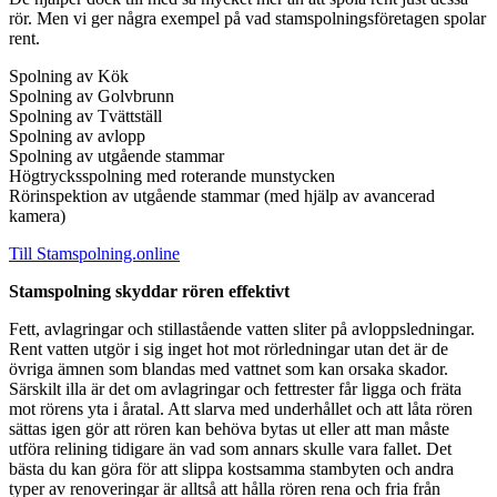
rör. Men vi ger några exempel på vad stamspolningsföretagen spolar
rent.
Spolning av Kök
Spolning av Golvbrunn
Spolning av Tvättställ
Spolning av avlopp
Spolning av utgående stammar
Högtrycksspolning med roterande munstycken
Rörinspektion av utgående stam​mar (med hjälp av avancerad
kamera)
Till Stamspolning.online
Stamspolning skyddar rören effektivt
Fett, avlagringar och stillastående vatten sliter på avloppsledningar.
Rent vatten utgör i sig inget hot mot rörledningar utan det är de
övriga ämnen som blandas med vattnet som kan orsaka skador.
Särskilt illa är det om avlagringar och fettrester får ligga och fräta
mot rörens yta i åratal. Att slarva med underhållet och att låta rören
sättas igen gör att rören kan behöva bytas ut eller att man måste
utföra relining tidigare än vad som annars skulle vara fallet. Det
bästa du kan göra för att slippa kostsamma stambyten och andra
typer av renoveringar är alltså att hålla rören rena och fria från