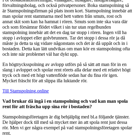
förvaltningsbolag, och också privatpersoner. Boka stamspolning så
är Stamspolningsfirman på plats inom kort. Stamspolning innebär att
man spolar rent stammarna med hett vatten från smuts, rost och
annat skit som kan ha hamnat i rören. Smuts som inte ska vara där
och som försämrar flödet vilket i sin tur utan regelbunden
stamspolning innebär att det en dag tar stopp i rören. Ingen vill ha
stopp i avloppet eller golvbrunnen. Tar det stopp i dessa rör ja då
måste ju detta ta sig vidare någonstans och det är då uppåt och in i
bostaden. Detta kan lätt undvikas om man kör en stamspolning ofta
och inte när problemet väl har dykt upp.
En högtrycksspolning av avlopp utförs på så sätt att man för in en
slang i avloppet och spolar rent rörets alla delar med ett relativt högt
tryck och med ett högt vattenflöde sedan har du fina rör igen.
Mycket fräscht för att slippa illa luktande rör.
Till Stamspolning.online
Vad brukar då ingå i en stamspolning och vad kan man spola
rent för att fräscha upp sina rör i bostaden?
Stamspolningsföretagen är dig behjälplig med bl.a följande tjänster.
De hjälper dock till med så mycket mer än att spola rent just dessa
rör. Men vi ger några exempel på vad stamspolningsföretagen spolar
rent.