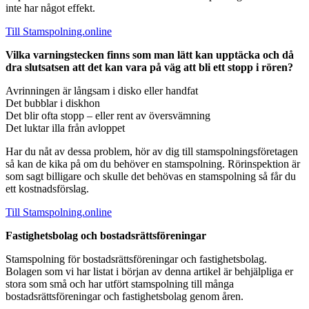
inte har något effekt.
Till Stamspolning.online
Vilka varningstecken finns som man lätt kan upptäcka och då
dra slutsatsen att det kan vara på väg att bli ett stopp i rören?
Avrinningen är långsam i disko eller handfat
Det bubblar i diskhon
Det blir ofta stopp – eller rent av översvämning
Det luktar illa från avloppet
Har du nåt av dessa problem, hör av dig till stamspolningsföretagen
så kan de kika på om du behöver en stamspolning. Rörinspektion är
som sagt billigare och skulle det behövas en stamspolning så får du
ett kostnadsförslag.
Till Stamspolning.online
Fastighetsbolag och bostadsrättsföreningar
Stamspolning för bostadsrättsföreningar och fastighetsbolag.
Bolagen som vi har listat i början av denna artikel är behjälpliga er
stora som små och har utfört stamspolning till många
bostadsrättsföreningar och fastighetsbolag genom åren.