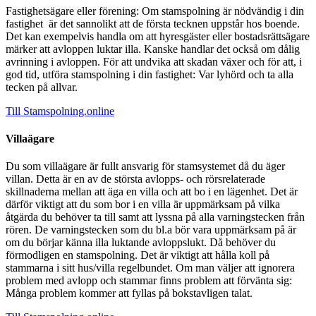
Fastighetsägare eller förening: Om stamspolning är nödvändig i din
fastighet är det sannolikt att de första tecknen uppstår hos boende.
Det kan exempelvis handla om att hyresgäster eller bostadsrättsägare
märker att avloppen luktar illa. Kanske handlar det också om dålig
avrinning i avloppen. För att undvika att skadan växer och för att, i
god tid, utföra stamspolning i din fastighet: Var lyhörd och ta alla
tecken på allvar.
Till Stamspolning.online
Villaägare
Du som villaägare är fullt ansvarig för stamsystemet då du äger
villan. Detta är en av de största avlopps- och rörsrelaterade
skillnaderna mellan att äga en villa och att bo i en lägenhet. Det är
därför viktigt att du som bor i en villa är uppmärksam på vilka
åtgärda du behöver ta till samt att lyssna på alla varningstecken från
rören. De varningstecken som du bl.a bör vara uppmärksam på är
om du börjar känna illa luktande avloppslukt. Då behöver du
förmodligen en stamspolning. Det är viktigt att hålla koll på
stammarna i sitt hus/villa regelbundet. Om man väljer att ignorera
problem med avlopp och stammar finns problem att förvänta sig:
Många problem kommer att fyllas på bokstavligen talat.