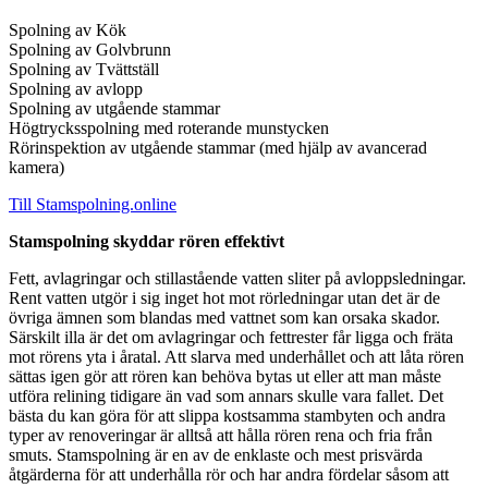
Spolning av Kök
Spolning av Golvbrunn
Spolning av Tvättställ
Spolning av avlopp
Spolning av utgående stammar
Högtrycksspolning med roterande munstycken
Rörinspektion av utgående stam​mar (med hjälp av avancerad
kamera)
Till Stamspolning.online
Stamspolning skyddar rören effektivt
Fett, avlagringar och stillastående vatten sliter på avloppsledningar.
Rent vatten utgör i sig inget hot mot rörledningar utan det är de
övriga ämnen som blandas med vattnet som kan orsaka skador.
Särskilt illa är det om avlagringar och fettrester får ligga och fräta
mot rörens yta i åratal. Att slarva med underhållet och att låta rören
sättas igen gör att rören kan behöva bytas ut eller att man måste
utföra relining tidigare än vad som annars skulle vara fallet. Det
bästa du kan göra för att slippa kostsamma stambyten och andra
typer av renoveringar är alltså att hålla rören rena och fria från
smuts. Stamspolning är en av de enklaste och mest prisvärda
åtgärderna för att underhålla rör och har andra fördelar såsom att