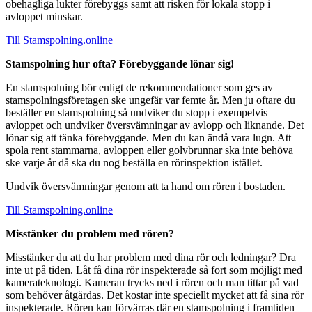
obehagliga lukter förebyggs samt att risken för lokala stopp i
avloppet minskar.
Till Stamspolning.online
Stamspolning hur ofta? Förebyggande lönar sig!
En stamspolning bör enligt de rekommendationer som ges av
stamspolningsföretagen ske ungefär var femte år. Men ju oftare du
beställer en stamspolning så undviker du stopp i exempelvis
avloppet och undviker översvämningar av avlopp och liknande. Det
lönar sig att tänka förebyggande. Men du kan ändå vara lugn. Att
spola rent stammarna, avloppen eller golvbrunnar ska inte behöva
ske varje år då ska du nog beställa en rörinspektion istället.
Undvik översvämningar genom att ta hand om rören i bostaden.
Till Stamspolning.online
Misstänker du problem med rören?
Misstänker du att du har problem med dina rör och ledningar? Dra
inte ut på tiden. Låt få dina rör inspekterade så fort som möjligt med
kamerateknologi. Kameran trycks ned i rören och man tittar på vad
som behöver åtgärdas. Det kostar inte speciellt mycket att få sina rör
inspekterade. Rören kan förvärras där en stamspolning i framtiden