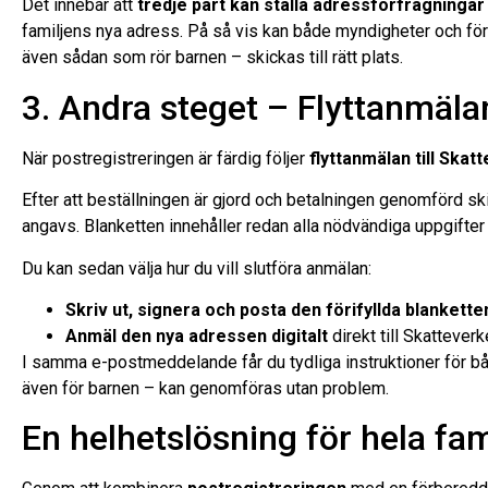
Det innebär att
tredje part kan ställa adressförfrågningar
familjens nya adress. På så vis kan både myndigheter och före
även sådan som rör barnen – skickas till rätt plats.
3. Andra steget – Flyttanmälan
När postregistreringen är färdig följer
flyttanmälan till Skat
Efter att beställningen är gjord och betalningen genomförd s
angavs. Blanketten innehåller redan alla nödvändiga uppgifter
Du kan sedan välja hur du vill slutföra anmälan:
Skriv ut, signera och posta den förifyllda blankette
Anmäl den nya adressen digitalt
direkt till Skatteverk
I samma e-postmeddelande får du tydliga instruktioner för båda
även för barnen – kan genomföras utan problem.
En helhetslösning för hela fam