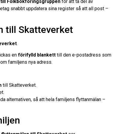
 till Folkbokföringsgruppen
för att ta del av
tag snabbt uppdatera sina register så att all post –
 till Skatteverket
teverket
.
kickas en
förifylld blankett
till den e-postadress som
 om familjens nya adress.
n
till Skatteverket.
et.
 alternativen, så att hela familjens flyttanmälan –
iljen