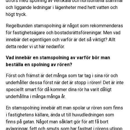
utförs med spolning av vertikala och horisontella stammar
och liggande ledningar i lägenheter med hett vatten och
högt tryck.
Regelbunden stamspolning är något som rekommenderas
för fastighetsägare och bostadsrättsföreningar. Men vad
innebär det egentligen och varför är det så viktigt? Allt
detta reder vi ut här nedanför.
Vad innebär en stamspolning av varför bör man
beställa en spolning av rören?
Först och främst är det många som tar tag i sina rör och
underhåller dessa först när det är stopp i rören! Det är inte
speciellt smart för då kommer dina rör ha varit dåligt
underhållna i många många år.
En stamspolning innebär att man spolar ur rören som finns
i fastighetens källare, ända ut till huvudledningen som
finns på gatan. Något man såklart gör för att få bort
avlagringar, fett och smuts som har fastnat i rörens utlopp.