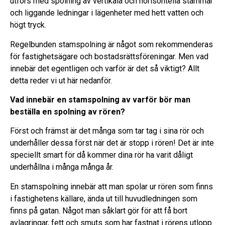
utförs med spolning av vertikala och horisontella stammar
och liggande ledningar i lägenheter med hett vatten och
högt tryck.
Regelbunden stamspolning är något som rekommenderas
för fastighetsägare och bostadsrättsföreningar. Men vad
innebär det egentligen och varför är det så viktigt? Allt
detta reder vi ut här nedanför.
Vad innebär en stamspolning av varför bör man
beställa en spolning av rören?
Först och främst är det många som tar tag i sina rör och
underhåller dessa först när det är stopp i rören! Det är inte
speciellt smart för då kommer dina rör ha varit dåligt
underhållna i många många år.
En stamspolning innebär att man spolar ur rören som finns
i fastighetens källare, ända ut till huvudledningen som
finns på gatan. Något man såklart gör för att få bort
avlagringar, fett och smuts som har fastnat i rörens utlopp.