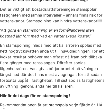
Det är viktigt att bostadsrättsföreningen stamspolar
fastigheten med jämna intervaller – annars finns risk för
vattenskador. Stamspolning kan hindra vattenskador!!!!!
”Att göra en stamspolning är en förhållandevis liten
kostnad jämfört med vad en vattenskada kostar.”
En stamspolning inleds med att källarrören spolas med
hett högtrycksvatten ända ut till huvudledningen. För ett
lyckat resultat behöver man oftast gå fram och tillbaka
flera gånger med rensslangen. Därefter spolas
lägenhetsrören. Vanligtvis börjar arbetet på våningen
längst ned där det finns mest avlagringar, för att sedan
fortsatta uppåt i fastigheten. Till sist spolas fastighetens
avluftning igenom, ända ner till källaren.
När är det dags för en stamspolning?
Rekommendationen är att stamspola varje fjärde år. HÅLL