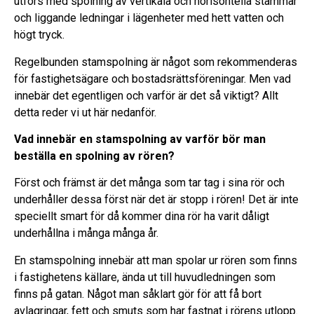
utförs med spolning av vertikala och horisontella stammar
och liggande ledningar i lägenheter med hett vatten och
högt tryck.
Regelbunden stamspolning är något som rekommenderas
för fastighetsägare och bostadsrättsföreningar. Men vad
innebär det egentligen och varför är det så viktigt? Allt
detta reder vi ut här nedanför.
Vad innebär en stamspolning av varför bör man
beställa en spolning av rören?
Först och främst är det många som tar tag i sina rör och
underhåller dessa först när det är stopp i rören! Det är inte
speciellt smart för då kommer dina rör ha varit dåligt
underhållna i många många år.
En stamspolning innebär att man spolar ur rören som finns
i fastighetens källare, ända ut till huvudledningen som
finns på gatan. Något man såklart gör för att få bort
avlagringar, fett och smuts som har fastnat i rörens utlopp.