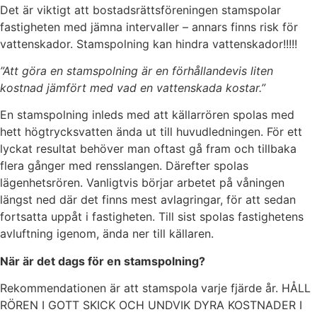
Det är viktigt att bostadsrättsföreningen stamspolar
fastigheten med jämna intervaller – annars finns risk för
vattenskador. Stamspolning kan hindra vattenskador!!!!!
”Att göra en stamspolning är en förhållandevis liten
kostnad jämfört med vad en vattenskada kostar.”
En stamspolning inleds med att källarrören spolas med
hett högtrycksvatten ända ut till huvudledningen. För ett
lyckat resultat behöver man oftast gå fram och tillbaka
flera gånger med rensslangen. Därefter spolas
lägenhetsrören. Vanligtvis börjar arbetet på våningen
längst ned där det finns mest avlagringar, för att sedan
fortsatta uppåt i fastigheten. Till sist spolas fastighetens
avluftning igenom, ända ner till källaren.
När är det dags för en stamspolning?
Rekommendationen är att stamspola varje fjärde år. HÅLL
RÖREN I GOTT SKICK OCH UNDVIK DYRA KOSTNADER I