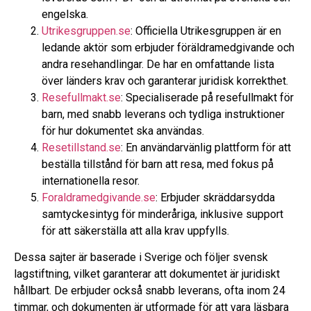
engelska.
Utrikesgruppen.se
: Officiella Utrikesgruppen är en
ledande aktör som erbjuder föräldramedgivande och
andra resehandlingar. De har en omfattande lista
över länders krav och garanterar juridisk korrekthet.
Resefullmakt.se
: Specialiserade på resefullmakt för
barn, med snabb leverans och tydliga instruktioner
för hur dokumentet ska användas.
Resetillstand.se
: En användarvänlig plattform för att
beställa tillstånd för barn att resa, med fokus på
internationella resor.
Foraldramedgivande.se
: Erbjuder skräddarsydda
samtyckesintyg för minderåriga, inklusive support
för att säkerställa att alla krav uppfylls.
Dessa sajter är baserade i Sverige och följer svensk
lagstiftning, vilket garanterar att dokumentet är juridiskt
hållbart. De erbjuder också snabb leverans, ofta inom 24
timmar, och dokumenten är utformade för att vara läsbara