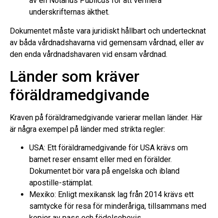
av en Notarius Publicus för att verifiera
underskrifternas äkthet.
Dokumentet måste vara juridiskt hållbart och undertecknat
av båda vårdnadshavarna vid gemensam vårdnad, eller av
den enda vårdnadshavaren vid ensam vårdnad.
Länder som kräver
föräldramedgivande
Kraven på föräldramedgivande varierar mellan länder. Här
är några exempel på länder med strikta regler:
USA: Ett föräldramedgivande för USA krävs om
barnet reser ensamt eller med en förälder.
Dokumentet bör vara på engelska och ibland
apostille-stämplat.
Mexiko: Enligt mexikansk lag från 2014 krävs ett
samtycke för resa för minderåriga, tillsammans med
kopior av pass och födelsebevis.