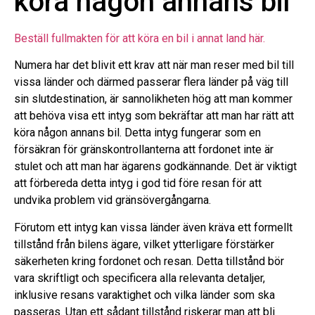
köra någon annans bil
Beställ fullmakten för att köra en bil i annat land här.
Numera har det blivit ett krav att när man reser med bil till
vissa länder och därmed passerar flera länder på väg till
sin slutdestination, är sannolikheten hög att man kommer
att behöva visa ett intyg som bekräftar att man har rätt att
köra någon annans bil. Detta intyg fungerar som en
försäkran för gränskontrollanterna att fordonet inte är
stulet och att man har ägarens godkännande. Det är viktigt
att förbereda detta intyg i god tid före resan för att
undvika problem vid gränsövergångarna.
Förutom ett intyg kan vissa länder även kräva ett formellt
tillstånd från bilens ägare, vilket ytterligare förstärker
säkerheten kring fordonet och resan. Detta tillstånd bör
vara skriftligt och specificera alla relevanta detaljer,
inklusive resans varaktighet och vilka länder som ska
passeras. Utan ett sådant tillstånd riskerar man att bli