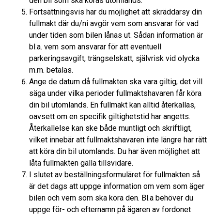
den bil som ska köras utomlands.
Fortsättningsvis har du möjlighet att skräddarsy din
fullmakt där du/ni avgör vem som ansvarar för vad
under tiden som bilen lånas ut. Sådan information är
bl.a. vem som ansvarar för att eventuell
parkeringsavgift, trängselskatt, självrisk vid olycka
m.m. betalas.
Ange de datum då fullmakten ska vara giltig, det vill
säga under vilka perioder fullmaktshavaren får köra
din bil utomlands. En fullmakt kan alltid återkallas,
oavsett om en specifik giltighetstid har angetts.
Återkallelse kan ske både muntligt och skriftligt,
vilket innebär att fullmaktshavaren inte längre har rätt
att köra din bil utomlands. Du har även möjlighet att
låta fullmakten gälla tillsvidare.
I slutet av beställningsformuläret för fullmakten så
är det dags att uppge information om vem som äger
bilen och vem som ska köra den. Bl.a behöver du
uppge för- och efternamn på ägaren av fordonet