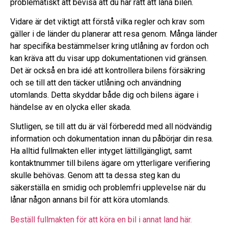
problematiskt att bevisa att du har rätt att låna bilen.
Vidare är det viktigt att förstå vilka regler och krav som
gäller i de länder du planerar att resa genom. Många länder
har specifika bestämmelser kring utlåning av fordon och
kan kräva att du visar upp dokumentationen vid gränsen.
Det är också en bra idé att kontrollera bilens försäkring
och se till att den täcker utlåning och användning
utomlands. Detta skyddar både dig och bilens ägare i
händelse av en olycka eller skada.
Slutligen, se till att du är väl förberedd med all nödvändig
information och dokumentation innan du påbörjar din resa.
Ha alltid fullmakten eller intyget lättillgängligt, samt
kontaktnummer till bilens ägare om ytterligare verifiering
skulle behövas. Genom att ta dessa steg kan du
säkerställa en smidig och problemfri upplevelse när du
lånar någon annans bil för att köra utomlands.
Beställ fullmakten för att köra en bil i annat land här.