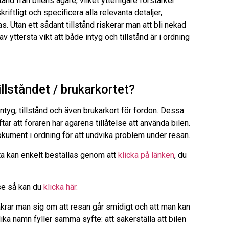
ånd från bilens ägare, vilket ytterligare förstärker
riftligt och specificera alla relevanta detaljer,
. Utan ett sådant tillstånd riskerar man att bli nekad
av yttersta vikt att både intyg och tillstånd är i ordning
illståndet / brukarkortet?
intyg, tillstånd och även brukarkort för fordon. Dessa
 att föraren har ägarens tillåtelse att använda bilen.
okument i ordning för att undvika problem under resan.
ta kan enkelt beställas genom att
klicka på länken
, du
.se så kan du
klicka här.
säkrar man sig om att resan går smidigt och att man kan
a namn fyller samma syfte: att säkerställa att bilen