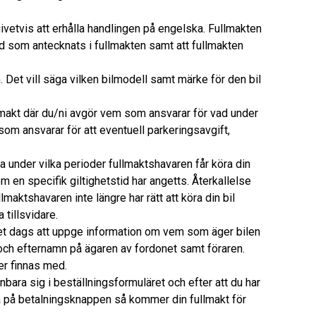
etvis att erhålla handlingen på engelska. Fullmakten
d som antecknats i fullmakten samt att fullmakten
 Det vill säga vilken bilmodell samt märke för den bil
llmakt där du/ni avgör vem som ansvarar för vad under
som ansvarar för att eventuell parkeringsavgift,
ga under vilka perioder fullmaktshavaren får köra din
om en specifik giltighetstid har angetts. Återkallelse
llmaktshavaren inte längre har rätt att köra din bil
 tillsvidare.
 det dags att uppge information om vem som äger bilen
och efternamn på ägaren av fordonet samt föraren.
er finnas med.
ara sig i beställningsformuläret och efter att du har
ka på betalningsknappen så kommer din fullmakt för