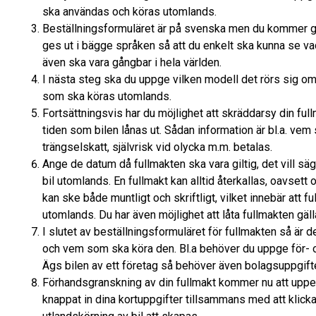
ska användas och köras utomlands.
Beställningsformuläret är på svenska men du kommer giv
ges ut i bägge språken så att du enkelt ska kunna se va
även ska vara gångbar i hela världen.
I nästa steg ska du uppge vilken modell det rörs sig om.
som ska köras utomlands.
Fortsättningsvis har du möjlighet att skräddarsy din fu
tiden som bilen lånas ut. Sådan information är bl.a. vem 
trängselskatt, självrisk vid olycka m.m. betalas.
Ange de datum då fullmakten ska vara giltig, det vill sä
bil utomlands. En fullmakt kan alltid återkallas, oavsett 
kan ske både muntligt och skriftligt, vilket innebär att fu
utomlands. Du har även möjlighet att låta fullmakten gälla
I slutet av beställningsformuläret för fullmakten så är
och vem som ska köra den. Bl.a behöver du uppge för- 
Ägs bilen av ett företag så behöver även bolagsuppgift
Förhandsgranskning av din fullmakt kommer nu att uppenb
knappat in dina kortuppgifter tillsammans med att klic