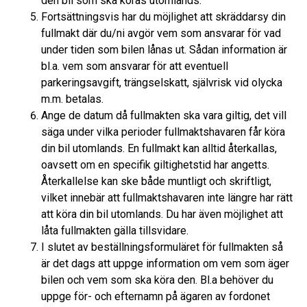
den bil som ska köras utomlands.
Fortsättningsvis har du möjlighet att skräddarsy din
fullmakt där du/ni avgör vem som ansvarar för vad
under tiden som bilen lånas ut. Sådan information är
bl.a. vem som ansvarar för att eventuell
parkeringsavgift, trängselskatt, självrisk vid olycka
m.m. betalas.
Ange de datum då fullmakten ska vara giltig, det vill
säga under vilka perioder fullmaktshavaren får köra
din bil utomlands. En fullmakt kan alltid återkallas,
oavsett om en specifik giltighetstid har angetts.
Återkallelse kan ske både muntligt och skriftligt,
vilket innebär att fullmaktshavaren inte längre har rätt
att köra din bil utomlands. Du har även möjlighet att
låta fullmakten gälla tillsvidare.
I slutet av beställningsformuläret för fullmakten så
är det dags att uppge information om vem som äger
bilen och vem som ska köra den. Bl.a behöver du
uppge för- och efternamn på ägaren av fordonet