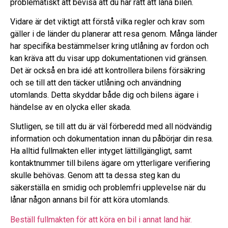
problematiskt att bevisa att du har rätt att låna bilen.
Vidare är det viktigt att förstå vilka regler och krav som
gäller i de länder du planerar att resa genom. Många länder
har specifika bestämmelser kring utlåning av fordon och
kan kräva att du visar upp dokumentationen vid gränsen.
Det är också en bra idé att kontrollera bilens försäkring
och se till att den täcker utlåning och användning
utomlands. Detta skyddar både dig och bilens ägare i
händelse av en olycka eller skada.
Slutligen, se till att du är väl förberedd med all nödvändig
information och dokumentation innan du påbörjar din resa.
Ha alltid fullmakten eller intyget lättillgängligt, samt
kontaktnummer till bilens ägare om ytterligare verifiering
skulle behövas. Genom att ta dessa steg kan du
säkerställa en smidig och problemfri upplevelse när du
lånar någon annans bil för att köra utomlands.
Beställ fullmakten för att köra en bil i annat land här.