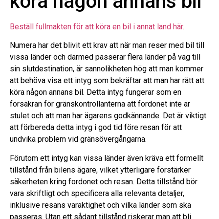
köra någon annans bil
Beställ fullmakten för att köra en bil i annat land här.
Numera har det blivit ett krav att när man reser med bil till
vissa länder och därmed passerar flera länder på väg till
sin slutdestination, är sannolikheten hög att man kommer
att behöva visa ett intyg som bekräftar att man har rätt att
köra någon annans bil. Detta intyg fungerar som en
försäkran för gränskontrollanterna att fordonet inte är
stulet och att man har ägarens godkännande. Det är viktigt
att förbereda detta intyg i god tid före resan för att
undvika problem vid gränsövergångarna.
Förutom ett intyg kan vissa länder även kräva ett formellt
tillstånd från bilens ägare, vilket ytterligare förstärker
säkerheten kring fordonet och resan. Detta tillstånd bör
vara skriftligt och specificera alla relevanta detaljer,
inklusive resans varaktighet och vilka länder som ska
passeras. Utan ett sådant tillstånd riskerar man att bli