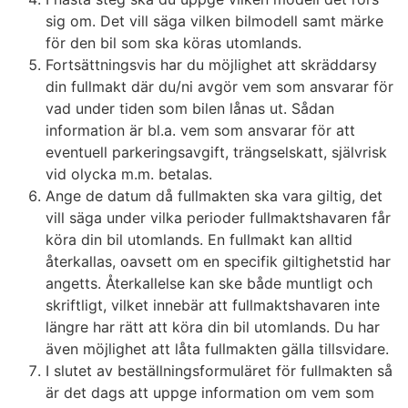
sig om. Det vill säga vilken bilmodell samt märke
för den bil som ska köras utomlands.
Fortsättningsvis har du möjlighet att skräddarsy
din fullmakt där du/ni avgör vem som ansvarar för
vad under tiden som bilen lånas ut. Sådan
information är bl.a. vem som ansvarar för att
eventuell parkeringsavgift, trängselskatt, självrisk
vid olycka m.m. betalas.
Ange de datum då fullmakten ska vara giltig, det
vill säga under vilka perioder fullmaktshavaren får
köra din bil utomlands. En fullmakt kan alltid
återkallas, oavsett om en specifik giltighetstid har
angetts. Återkallelse kan ske både muntligt och
skriftligt, vilket innebär att fullmaktshavaren inte
längre har rätt att köra din bil utomlands. Du har
även möjlighet att låta fullmakten gälla tillsvidare.
I slutet av beställningsformuläret för fullmakten så
är det dags att uppge information om vem som