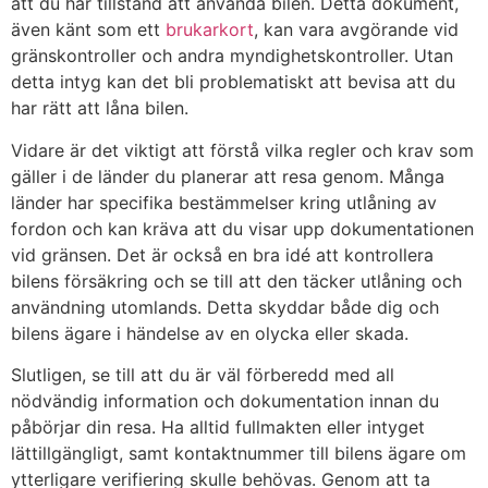
att du har tillstånd att använda bilen. Detta dokument,
även känt som ett
brukarkort
, kan vara avgörande vid
gränskontroller och andra myndighetskontroller. Utan
detta intyg kan det bli problematiskt att bevisa att du
har rätt att låna bilen.
Vidare är det viktigt att förstå vilka regler och krav som
gäller i de länder du planerar att resa genom. Många
länder har specifika bestämmelser kring utlåning av
fordon och kan kräva att du visar upp dokumentationen
vid gränsen. Det är också en bra idé att kontrollera
bilens försäkring och se till att den täcker utlåning och
användning utomlands. Detta skyddar både dig och
bilens ägare i händelse av en olycka eller skada.
Slutligen, se till att du är väl förberedd med all
nödvändig information och dokumentation innan du
påbörjar din resa. Ha alltid fullmakten eller intyget
lättillgängligt, samt kontaktnummer till bilens ägare om
ytterligare verifiering skulle behövas. Genom att ta