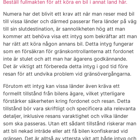
Beställ fullmakten för att köra en bil i annat land här.
Numera har det blivit ett krav att när man reser med bil
till vissa länder och därmed passerar flera länder på väg
till sin slutdestination, är sannolikheten hög att man
kommer att behöva visa ett intyg som bekräftar att man
har rätt att köra någon annans bil. Detta intyg fungerar
som en försäkran för gränskontrollanterna att fordonet
inte är stulet och att man har ägarens godkännande.
Det är viktigt att förbereda detta intyg i god tid före
resan för att undvika problem vid gränsövergångarna.
Förutom ett intyg kan vissa länder även kräva ett
formellt tillstånd från bilens ägare, vilket ytterligare
förstärker säkerheten kring fordonet och resan. Detta
tillstånd bör vara skriftligt och specificera alla relevanta
detaljer, inklusive resans varaktighet och vilka länder
som ska passeras. Utan ett sådant tillstånd riskerar man
att bli nekad inträde eller att få bilen konfiskerad vid
gränsen. Det är alltså av yttersta vikt att både intyg och