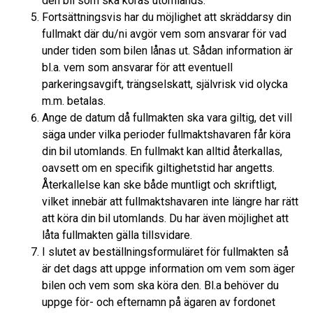
den bil som ska köras utomlands.
Fortsättningsvis har du möjlighet att skräddarsy din
fullmakt där du/ni avgör vem som ansvarar för vad
under tiden som bilen lånas ut. Sådan information är
bl.a. vem som ansvarar för att eventuell
parkeringsavgift, trängselskatt, självrisk vid olycka
m.m. betalas.
Ange de datum då fullmakten ska vara giltig, det vill
säga under vilka perioder fullmaktshavaren får köra
din bil utomlands. En fullmakt kan alltid återkallas,
oavsett om en specifik giltighetstid har angetts.
Återkallelse kan ske både muntligt och skriftligt,
vilket innebär att fullmaktshavaren inte längre har rätt
att köra din bil utomlands. Du har även möjlighet att
låta fullmakten gälla tillsvidare.
I slutet av beställningsformuläret för fullmakten så
är det dags att uppge information om vem som äger
bilen och vem som ska köra den. Bl.a behöver du
uppge för- och efternamn på ägaren av fordonet