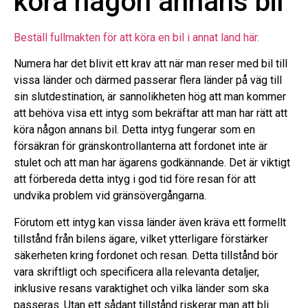
köra någon annans bil
Beställ fullmakten för att köra en bil i annat land här.
Numera har det blivit ett krav att när man reser med bil till
vissa länder och därmed passerar flera länder på väg till
sin slutdestination, är sannolikheten hög att man kommer
att behöva visa ett intyg som bekräftar att man har rätt att
köra någon annans bil. Detta intyg fungerar som en
försäkran för gränskontrollanterna att fordonet inte är
stulet och att man har ägarens godkännande. Det är viktigt
att förbereda detta intyg i god tid före resan för att
undvika problem vid gränsövergångarna.
Förutom ett intyg kan vissa länder även kräva ett formellt
tillstånd från bilens ägare, vilket ytterligare förstärker
säkerheten kring fordonet och resan. Detta tillstånd bör
vara skriftligt och specificera alla relevanta detaljer,
inklusive resans varaktighet och vilka länder som ska
passeras. Utan ett sådant tillstånd riskerar man att bli