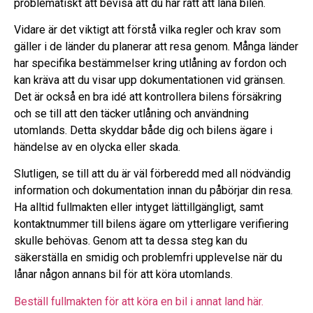
problematiskt att bevisa att du har rätt att låna bilen.
Vidare är det viktigt att förstå vilka regler och krav som
gäller i de länder du planerar att resa genom. Många länder
har specifika bestämmelser kring utlåning av fordon och
kan kräva att du visar upp dokumentationen vid gränsen.
Det är också en bra idé att kontrollera bilens försäkring
och se till att den täcker utlåning och användning
utomlands. Detta skyddar både dig och bilens ägare i
händelse av en olycka eller skada.
Slutligen, se till att du är väl förberedd med all nödvändig
information och dokumentation innan du påbörjar din resa.
Ha alltid fullmakten eller intyget lättillgängligt, samt
kontaktnummer till bilens ägare om ytterligare verifiering
skulle behövas. Genom att ta dessa steg kan du
säkerställa en smidig och problemfri upplevelse när du
lånar någon annans bil för att köra utomlands.
Beställ fullmakten för att köra en bil i annat land här.