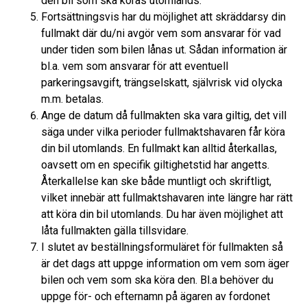
den bil som ska köras utomlands.
Fortsättningsvis har du möjlighet att skräddarsy din
fullmakt där du/ni avgör vem som ansvarar för vad
under tiden som bilen lånas ut. Sådan information är
bl.a. vem som ansvarar för att eventuell
parkeringsavgift, trängselskatt, självrisk vid olycka
m.m. betalas.
Ange de datum då fullmakten ska vara giltig, det vill
säga under vilka perioder fullmaktshavaren får köra
din bil utomlands. En fullmakt kan alltid återkallas,
oavsett om en specifik giltighetstid har angetts.
Återkallelse kan ske både muntligt och skriftligt,
vilket innebär att fullmaktshavaren inte längre har rätt
att köra din bil utomlands. Du har även möjlighet att
låta fullmakten gälla tillsvidare.
I slutet av beställningsformuläret för fullmakten så
är det dags att uppge information om vem som äger
bilen och vem som ska köra den. Bl.a behöver du
uppge för- och efternamn på ägaren av fordonet