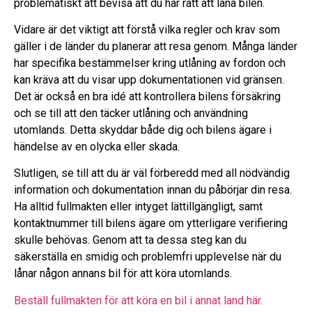
problematiskt att bevisa att du har rätt att låna bilen.
Vidare är det viktigt att förstå vilka regler och krav som
gäller i de länder du planerar att resa genom. Många länder
har specifika bestämmelser kring utlåning av fordon och
kan kräva att du visar upp dokumentationen vid gränsen.
Det är också en bra idé att kontrollera bilens försäkring
och se till att den täcker utlåning och användning
utomlands. Detta skyddar både dig och bilens ägare i
händelse av en olycka eller skada.
Slutligen, se till att du är väl förberedd med all nödvändig
information och dokumentation innan du påbörjar din resa.
Ha alltid fullmakten eller intyget lättillgängligt, samt
kontaktnummer till bilens ägare om ytterligare verifiering
skulle behövas. Genom att ta dessa steg kan du
säkerställa en smidig och problemfri upplevelse när du
lånar någon annans bil för att köra utomlands.
Beställ fullmakten för att köra en bil i annat land här.