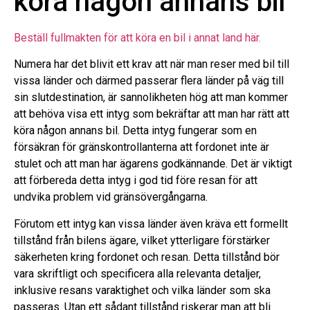
köra någon annans bil
Beställ fullmakten för att köra en bil i annat land här.
Numera har det blivit ett krav att när man reser med bil till
vissa länder och därmed passerar flera länder på väg till
sin slutdestination, är sannolikheten hög att man kommer
att behöva visa ett intyg som bekräftar att man har rätt att
köra någon annans bil. Detta intyg fungerar som en
försäkran för gränskontrollanterna att fordonet inte är
stulet och att man har ägarens godkännande. Det är viktigt
att förbereda detta intyg i god tid före resan för att
undvika problem vid gränsövergångarna.
Förutom ett intyg kan vissa länder även kräva ett formellt
tillstånd från bilens ägare, vilket ytterligare förstärker
säkerheten kring fordonet och resan. Detta tillstånd bör
vara skriftligt och specificera alla relevanta detaljer,
inklusive resans varaktighet och vilka länder som ska
passeras. Utan ett sådant tillstånd riskerar man att bli