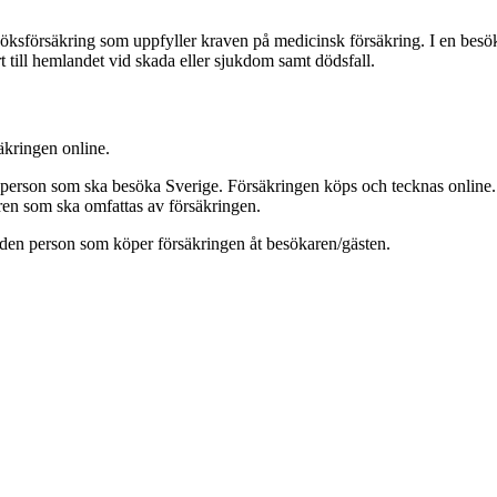
ksförsäkring som uppfyller kraven på medicinsk försäkring. I en besök
ort till hemlandet vid skada eller sjukdom samt dödsfall.
äkringen online.
 person som ska besöka Sverige. Försäkringen köps och tecknas online
ren som ska omfattas av försäkringen.
 den person som köper försäkringen åt besökaren/gästen.