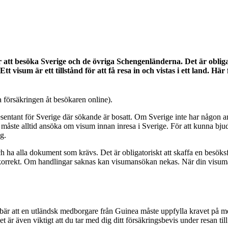
att besöka Sverige och de övriga Schengenländerna. Det är obliga
tt visum är ett tillstånd för att få resa in och vistas i ett land. 
 försäkringen åt besökaren online).
entant för Sverige där sökande är bosatt. Om Sverige inte har någon am
te alltid ansöka om visum innan inresa i Sverige. För att kunna bjuda 
g.
och ha alla dokument som krävs. Det är obligatoriskt att skaffa en besö
rrekt. Om handlingar saknas kan visumansökan nekas. När din visumansö
ebär att en utländsk medborgare från Guinea måste uppfylla kravet på
et är även viktigt att du tar med dig ditt försäkringsbevis under resan 