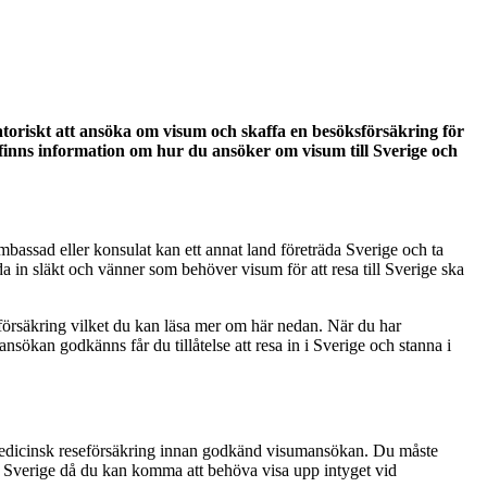
toriskt att ansöka om visum och skaffa en besöksförsäkring för
Här finns information om hur du ansöker om visum till Sverige och
bassad eller konsulat kan ett annat land företräda Sverige och ta
in släkt och vänner som behöver visum för att resa till Sverige ska
ksförsäkring vilket du kan läsa mer om här nedan. När du har
kan godkänns får du tillåtelse att resa in i Sverige och stanna i
 medicinsk reseförsäkring innan godkänd visumansökan. Du måste
till Sverige då du kan komma att behöva visa upp intyget vid