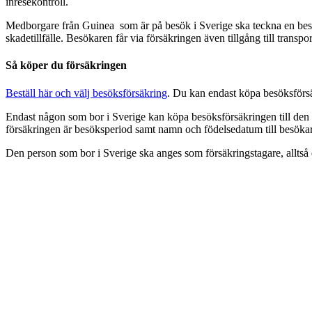
inresekontroll.
Medborgare från Guinea som är på besök i Sverige ska teckna en besö
skadetillfälle. Besökaren får via försäkringen även tillgång till transp
Så köper du försäkringen
Beställ här och välj besöksförsäkring
. Du kan endast köpa besöksförs
Endast någon som bor i Sverige kan köpa besöksförsäkringen till den
försäkringen är besöksperiod samt namn och födelsedatum till besöka
Den person som bor i Sverige ska anges som försäkringstagare, alltså