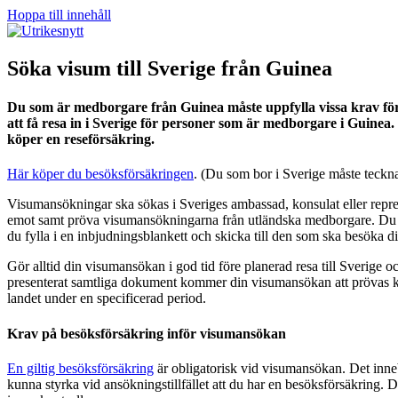
Hoppa till innehåll
Söka visum till Sverige från Guinea
Du som är medborgare från Guinea måste uppfylla vissa krav för 
att få resa in i Sverige för personer som är medborgare i Guinea. E
köper en reseförsäkring.
Här köper du besöksförsäkringen
. (Du som bor i Sverige måste teckna
Visumansökningar ska sökas i Sveriges ambassad, konsulat eller repres
emot samt pröva visumansökningarna från utländska medborgare. Du mås
du fylla i en inbjudningsblankett och skicka till den som ska besöka di
Gör alltid din visumansökan i god tid före planerad resa till Sverige 
presenterat samtliga dokument kommer din visumansökan att prövas ko
landet under en specificerad period.
Krav på besöksförsäkring inför visumansökan
En giltig besöksförsäkring
är obligatorisk vid visumansökan. Det inn
kunna styrka vid ansökningstillfället att du har en besöksförsäkring. D