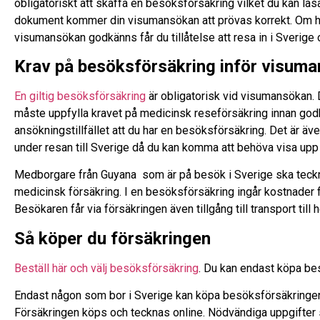
obligatoriskt att skaffa en besöksförsäkring vilket du kan lä
dokument kommer din visumansökan att prövas korrekt. Om h
visumansökan godkänns får du tillåtelse att resa in i Sverige 
Krav på besöksförsäkring inför visum
En giltig besöksförsäkring
är obligatorisk vid visumansökan. 
måste uppfylla kravet på medicinsk reseförsäkring innan go
ansökningstillfället att du har en besöksförsäkring. Det är äve
under resan till Sverige då du kan komma att behöva visa upp i
Medborgare från Guyana som är på besök i Sverige ska teck
medicinsk försäkring. I en besöksförsäkring ingår kostnader f
Besökaren får via försäkringen även tillgång till transport til
Så köper du försäkringen
Beställ här och välj besöksförsäkring
. Du kan endast köpa be
Endast någon som bor i Sverige kan köpa besöksförsäkringen
Försäkringen köps och tecknas online. Nödvändiga uppgifter 