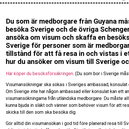
Du som är medborgare från Guyana måst
besöka Sverige och de övriga Schengenl
ansöka om visum och skaffa en besöksfö
Sverige för personer som är medborgare
tillstånd för att få resa in och vistas i
hur du ansöker om visum till Sverige o
Här köper du besöksförsäkringen
. (Du som bor i Sverige mås
Visumansökningar ska sökas i Sveriges ambassad, konsulat el
Om Sverige inte har någon ambassad eller konsulat kan ett an
visumansökningarna från utländska medborgare. Du måste allti
kunna bjuda in släkt och vänner som behöver visum för att resa
skicka till den som ska besöka dig.
Gör alltid din visumansökan i god tid före planerad resa till 