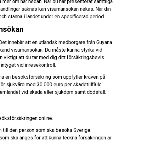
sa mer om här nedan. När du har presenterat samtliga
andlingar saknas kan visumansökan nekas. När din
och stanna i landet under en specificerad period.
ansökan
Det innebär att en utländsk medborgare från Guyana
dkänd visumansökan. Du måste kunna styrka vid
n viktigt att du tar med dig ditt försäkringsbevis
ntyget vid inresekontroll.
na en besöksförsäkring som uppfyller kraven på
ör sjukvård med 30 000 euro per skadetillfälle.
l hemlandet vid skada eller sjukdom samt dödsfall.
söksförsäkringen online.
 till den person som ska besöka Sverige.
som ska anges för att kunna teckna försäkringen är