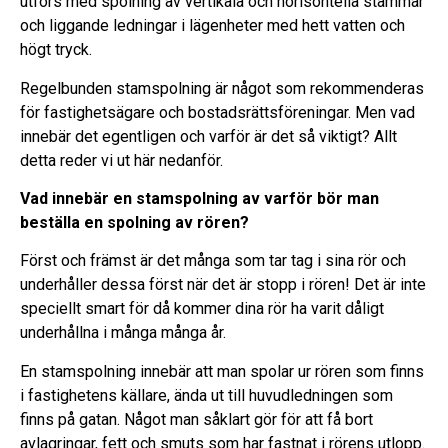
utförs med spolning av vertikala och horisontella stammar
och liggande ledningar i lägenheter med hett vatten och
högt tryck.
Regelbunden stamspolning är något som rekommenderas
för fastighetsägare och bostadsrättsföreningar. Men vad
innebär det egentligen och varför är det så viktigt? Allt
detta reder vi ut här nedanför.
Vad innebär en stamspolning av varför bör man
beställa en spolning av rören?
Först och främst är det många som tar tag i sina rör och
underhåller dessa först när det är stopp i rören! Det är inte
speciellt smart för då kommer dina rör ha varit dåligt
underhållna i många många år.
En stamspolning innebär att man spolar ur rören som finns
i fastighetens källare, ända ut till huvudledningen som
finns på gatan. Något man såklart gör för att få bort
avlagringar, fett och smuts som har fastnat i rörens utlopp.