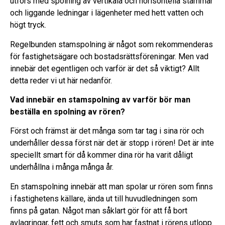
utförs med spolning av vertikala och horisontella stammar
och liggande ledningar i lägenheter med hett vatten och
högt tryck.
Regelbunden stamspolning är något som rekommenderas
för fastighetsägare och bostadsrättsföreningar. Men vad
innebär det egentligen och varför är det så viktigt? Allt
detta reder vi ut här nedanför.
Vad innebär en stamspolning av varför bör man
beställa en spolning av rören?
Först och främst är det många som tar tag i sina rör och
underhåller dessa först när det är stopp i rören! Det är inte
speciellt smart för då kommer dina rör ha varit dåligt
underhållna i många många år.
En stamspolning innebär att man spolar ur rören som finns
i fastighetens källare, ända ut till huvudledningen som
finns på gatan. Något man såklart gör för att få bort
avlagringar, fett och smuts som har fastnat i rörens utlopp.