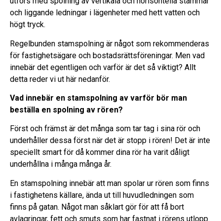
utförs med spolning av vertikala och horisontella stammar
och liggande ledningar i lägenheter med hett vatten och
högt tryck.
Regelbunden stamspolning är något som rekommenderas
för fastighetsägare och bostadsrättsföreningar. Men vad
innebär det egentligen och varför är det så viktigt? Allt
detta reder vi ut här nedanför.
Vad innebär en stamspolning av varför bör man
beställa en spolning av rören?
Först och främst är det många som tar tag i sina rör och
underhåller dessa först när det är stopp i rören! Det är inte
speciellt smart för då kommer dina rör ha varit dåligt
underhållna i många många år.
En stamspolning innebär att man spolar ur rören som finns
i fastighetens källare, ända ut till huvudledningen som
finns på gatan. Något man såklart gör för att få bort
avlagringar, fett och smuts som har fastnat i rörens utlopp.