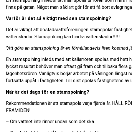
En stamspolning innebär att man spolar ur rören som finns i f
finns på gatan. Något man såklart gör för att få bort avlagringa
Varför är det så viktigt med sen stamspolning?
Det är viktigt att bostadsrättsföreningen stamspolar fastighet
vattenskador. Stamspolning kan hindra vattenskador!!!!!
”Att göra en stamspolning är en förhållandevis liten kostnad 
En stamspolning inleds med att källarrören spolas med hett hö
lyckat resultat behöver man oftast gå fram och tillbaka flera
lägenhetsrören. Vanligtvis börjar arbetet på våningen längst n
fortsatta uppåt i fastigheten. Till sist spolas fastighetens avlu
När är det dags för en stamspolning?
Rekommendationen är att stamspola varje fjärde år. HÅL
FRAMIDEN!
– Om vattnet inte rinner undan som det ska.