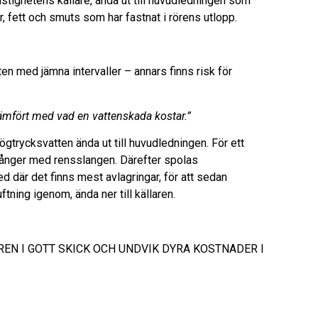
astighetens källare, ända ut till huvudledningen som
r, fett och smuts som har fastnat i rörens utlopp.
en med jämna intervaller – annars finns risk för
jämfört med vad en vattenskada kostar.”
gtrycksvatten ända ut till huvudledningen. För ett
 gånger med rensslangen. Därefter spolas
ed där det finns mest avlagringar, för att sedan
ftning igenom, ända ner till källaren.
L RÖREN I GOTT SKICK OCH UNDVIK DYRA KOSTNADER I