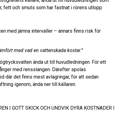
astighetens källare, ända ut till huvudledningen som
r, fett och smuts som har fastnat i rörens utlopp.
en med jämna intervaller – annars finns risk för
jämfört med vad en vattenskada kostar.”
gtrycksvatten ända ut till huvudledningen. För ett
 gånger med rensslangen. Därefter spolas
ed där det finns mest avlagringar, för att sedan
ftning igenom, ända ner till källaren.
L RÖREN I GOTT SKICK OCH UNDVIK DYRA KOSTNADER I