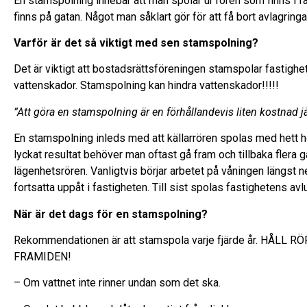
En stamspolning innebär att man spolar ur rören som finns i f
finns på gatan. Något man såklart gör för att få bort avlagringa
Varför är det så viktigt med sen stamspolning?
Det är viktigt att bostadsrättsföreningen stamspolar fastighet
vattenskador. Stamspolning kan hindra vattenskador!!!!!
”Att göra en stamspolning är en förhållandevis liten kostnad 
En stamspolning inleds med att källarrören spolas med hett hö
lyckat resultat behöver man oftast gå fram och tillbaka flera
lägenhetsrören. Vanligtvis börjar arbetet på våningen längst n
fortsatta uppåt i fastigheten. Till sist spolas fastighetens avlu
När är det dags för en stamspolning?
Rekommendationen är att stamspola varje fjärde år. HÅL
FRAMIDEN!
– Om vattnet inte rinner undan som det ska.