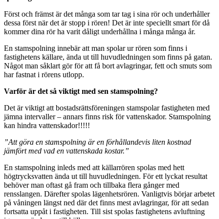
Först och främst är det många som tar tag i sina rör och underhåller
dessa först när det är stopp i rören! Det är inte speciellt smart för då
kommer dina rör ha varit dåligt underhållna i många många år.
En stamspolning innebär att man spolar ur rören som finns i
fastighetens källare, ända ut till huvudledningen som finns på gatan.
Något man såklart gör för att få bort avlagringar, fett och smuts som
har fastnat i rörens utlopp.
Varför är det så viktigt med sen stamspolning?
Det är viktigt att bostadsrättsföreningen stamspolar fastigheten med
jämna intervaller – annars finns risk för vattenskador. Stamspolning
kan hindra vattenskador!!!!!
”Att göra en stamspolning är en förhållandevis liten kostnad
jämfört med vad en vattenskada kostar.”
En stamspolning inleds med att källarrören spolas med hett
högtrycksvatten ända ut till huvudledningen. För ett lyckat resultat
behöver man oftast gå fram och tillbaka flera gånger med
rensslangen. Därefter spolas lägenhetsrören. Vanligtvis börjar arbetet
på våningen längst ned där det finns mest avlagringar, för att sedan
fortsatta uppåt i fastigheten. Till sist spolas fastighetens avluftning