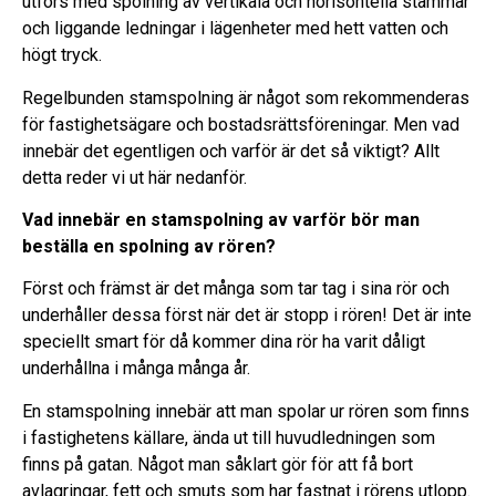
utförs med spolning av vertikala och horisontella stammar
och liggande ledningar i lägenheter med hett vatten och
högt tryck.
Regelbunden stamspolning är något som rekommenderas
för fastighetsägare och bostadsrättsföreningar. Men vad
innebär det egentligen och varför är det så viktigt? Allt
detta reder vi ut här nedanför.
Vad innebär en stamspolning av varför bör man
beställa en spolning av rören?
Först och främst är det många som tar tag i sina rör och
underhåller dessa först när det är stopp i rören! Det är inte
speciellt smart för då kommer dina rör ha varit dåligt
underhållna i många många år.
En stamspolning innebär att man spolar ur rören som finns
i fastighetens källare, ända ut till huvudledningen som
finns på gatan. Något man såklart gör för att få bort
avlagringar, fett och smuts som har fastnat i rörens utlopp.