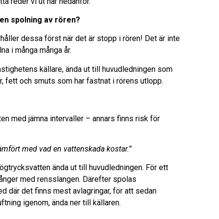
tta reder vi ut här nedanför.
 en spolning av rören?
åller dessa först när det är stopp i rören! Det är inte
llna i många många år.
astighetens källare, ända ut till huvudledningen som
r, fett och smuts som har fastnat i rörens utlopp.
en med jämna intervaller – annars finns risk för
jämfört med vad en vattenskada kostar.”
gtrycksvatten ända ut till huvudledningen. För ett
 gånger med rensslangen. Därefter spolas
ed där det finns mest avlagringar, för att sedan
ftning igenom, ända ner till källaren.