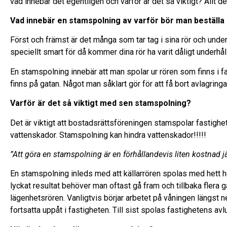
vad innebär det egentligen och varför är det så viktigt? Allt de
Vad innebär en stamspolning av varför bör man beställa
Först och främst är det många som tar tag i sina rör och underh
speciellt smart för då kommer dina rör ha varit dåligt underhå
En stamspolning innebär att man spolar ur rören som finns i f
finns på gatan. Något man såklart gör för att få bort avlagringa
Varför är det så viktigt med sen stamspolning?
Det är viktigt att bostadsrättsföreningen stamspolar fastighet
vattenskador. Stamspolning kan hindra vattenskador!!!!!
”Att göra en stamspolning är en förhållandevis liten kostnad 
En stamspolning inleds med att källarrören spolas med hett hö
lyckat resultat behöver man oftast gå fram och tillbaka flera
lägenhetsrören. Vanligtvis börjar arbetet på våningen längst n
fortsatta uppåt i fastigheten. Till sist spolas fastighetens avlu