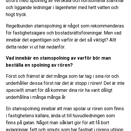
utförs med spolning av vertikala och horisontella stammar
och liggande ledningar i lägenheter med hett vatten och
högt tryck.
Regelbunden stamspolning är något som rekommenderas
för fastighetsägare och bostadsrättsföreningar. Men vad
innebär det egentligen och varför är det så viktigt? Allt
detta reder vi ut här nedanför.
Vad innebär en stamspolning av varför bör man
beställa en spolning av rören?
Först och främst är det många som tar tag i sina rör och
underhåller dessa först när det är stopp i rören! Det är inte
speciellt smart för då kommer dina rör ha varit dåligt
underhållna i många många år.
En stamspolning innebär att man spolar ur rören som finns
i fastighetens källare, ända ut till huvudledningen som
finns på gatan. Något man såklart gör för att få bort
avlagringar, fett och smuts som har fastnat i rörens utlopp.