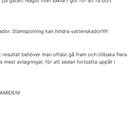
s på gatan. Något man såklart gör för att få bort
ador. Stamspolning kan hindra vattenskador!!!!!
 resultat behöver man oftast gå fram och tillbaka flera
 mest avlagringar, för att sedan fortsatta uppåt i
RAMIDEN!