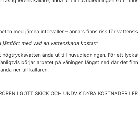
 fastighetens källare, ända ut till huvudledningen som finn
heten med jämna intervaller – annars finns risk för vattensk
ad jämfört med vad en vattenskada kostar.”
högtrycksvatten ända ut till huvudledningen. För ett lyckat
ligtvis börjar arbetet på våningen längst ned där det finns
ända ner till källaren.
ÅLL RÖREN I GOTT SKICK OCH UNDVIK DYRA KOSTNADER I F