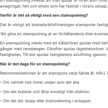
En stamspolning innebär att man spolar ur rören som finns i
avlagringar, fett och smuts som har fastnat i rörens utlopp.
Varför är det så viktigt med sen stamspolning?
Det är viktigt att bostadsrättsföreningen stamspolar fastig
”Att göra en stamspolning är en förhållandevis liten kostn
En stamspolning inleds med att källarrören spolas med hett 
gånger med rensslangen. Därefter spolas lägenhetsrören. Van
fastigheten. Till sist spolas fastighetens avluftning igenom, 
När är det dags för en stamspolning?
Rekommendationen är att stamspola varje fjärde år. H
– Om vattnet inte rinner undan som det ska.
– Om det bubblar och låter konstigt från diskhon.
– Om det blir stopp eller översvämning i avloppet.