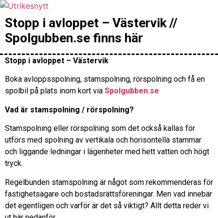
Hoppa
till
Stopp i avloppet – Västervik //
innehåll
Spolgubben.se finns här
Stopp i avloppet – Västervik
Boka avloppsspolning, stamspolning, rörspolning och få en
spolbil på plats inom kort via
Spolgubben.se
Vad är stamspolning / rörspolning?
Stamspolning eller rörspolning som det också kallas för
utförs med spolning av vertikala och horisontella stammar
och liggande ledningar i lägenheter med hett vatten och högt
tryck.
Regelbunden stamspolning är något som rekommenderas för
fastighetsägare och bostadsrättsföreningar. Men vad innebär
det egentligen och varför är det så viktigt? Allt detta reder vi
ut här nedanför.